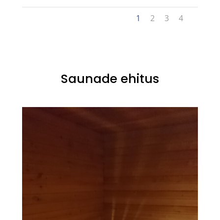
1
2
3
4
Saunade ehitus