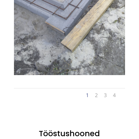
1
2
3
4
Tööstushooned