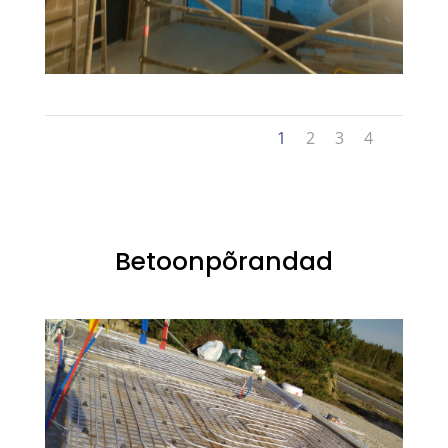
1
2
3
4
Betoonpõrandad