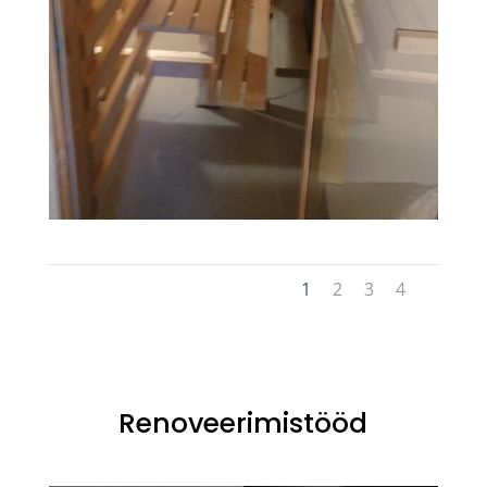
1
2
3
4
Renoveerimistööd