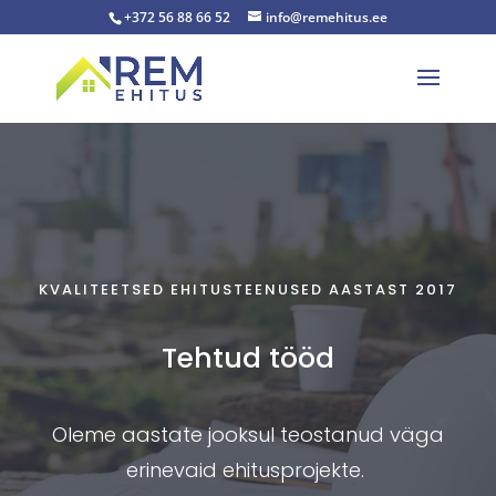
+372 56 88 66 52
info@remehitus.ee
KVALITEETSED EHITUSTEENUSED AASTAST 2017
Tehtud tööd
Oleme aastate jooksul teostanud väga
erinevaid ehitusprojekte.